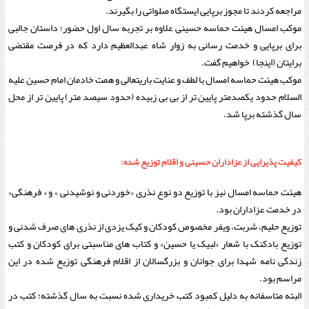
مراجعه کردند تا مجوز برپایی ایستگاه صلواتی را بگیرند.
موکب امسال هیئت حماسه حسینی علاوه بر تجربه سال اول حضور؛ داستان جالبی
برای برپایی و خدمت رسانی به زوار شاه عبدالعظیم دارد که در فرصت مقتضی
برایتان (اینجا) خواهیم گفت.
موکب هیئت حماسه امسال با لطف و عنایت باریتعالی و همت خادمان امام حسین علیه
السلام حدود یکصدمتر پایین تر از بی بی زبیده (حدود سیصد متر) پایین تر از محل
سال گذشته برپا شد.
کیفیت پذیرایی از عزاداران حسینی و اقلام توزیع شده:
هیئت حماسه امسال نیز با توزیع دو نوع نذری «خوردنی و نوشیدنی » و « فرهنگی»
در خدمت عزاداران بود.
توزیع حلیم، شربت، ویفر مخصوص کودکان و کیک یزدی از نذری های صرف شدنی و
توزیع بادکنک با شعار «لبیک یا حسین» و کتاب های مناسبتی برای کودکان و کتب
زندگی نامه شهدا برای جوانان و بزرگسالان از اقلام فرهنگی توزیع شده در این
مراسم بود.
البته متاسفانه به دلیل کمبود کتب خریداری شده نسبت به سال گذشته؛ کتب در