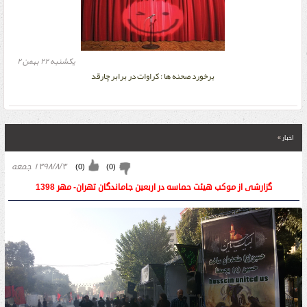
يكشنبه ۲۲ بهمن ۲
برخورد صحنه ها : کراوات در برابر چارقد
اخبار
»
۱۳۹۸/۸/۳ جمعه
)
0
(
)
0
(
گزارشی از موکب هیئت حماسه در اربعین جاماندگان تهران- مهر 1398