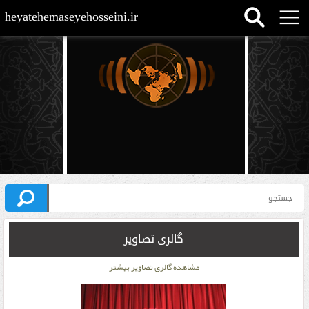
heyatehemaseyehosseini.ir
گالری تصاویر
مشاهده گالری تصاویر بیشتر