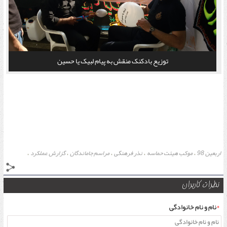
توزیع بادکنک منقش به پیام لبیک یا حسین
اربعین 98
موکب هیئت حماسه
نذر فرهنگی
مراسم جاماندگان
گزارش عملکرد
،
،
،
،
،
نظرات کاربران
*
نام و نام خانوادگی