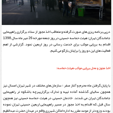
درپی برنامه ریزی های صورت گرفته و متعاقب اخذ مجوز از ستاد برگزاری راهپیمایی
جاماندگان تهران؛ هیئت حماسه حسینی در روز جمعه مورخه 26 مهر ماه سال 1398
اقدام به برپایی موکب برای خدمت رسانی در روز اربعین نمود. گزارشی از اهم
فعالیت های این دو روز را برایتان بازگو می کنیم.
اخذ مجوز و محل برپایی موکب هیئت حماسه:
با پایان گرفتن ماه محرم و آغاز صفر ؛ سازمان های مختلف در شهر تهران امسال نیز
همچون سالهای گذشته آماده تهیه و تدارک برگزاریهرچه باشکوه تر راهپیمایی
جاماندگان تهران می شدند. خادمان حسینی در هیئت حماسه حسینی نیز همچون
سال قبل که اقدام به اخذ مجوز در مسیر راهپیمایی اربعین حسینی تهران نموده
بودند و زودتر از موعد مقرر به اداره اماکن شهرری واقع در میدان حضرت عبدالظیم