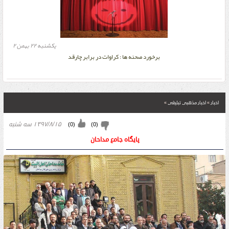
يکشنبه ۲۲ بهمن ۲
برخورد صحنه ها : کراوات در برابر چارقد
اخبار
»
اخبار مذهبی تبلیغی
»
۱۳۹۷/۸/۱۵ سه شنبه
)
0
(
)
0
(
پایگاه جامع مداحان