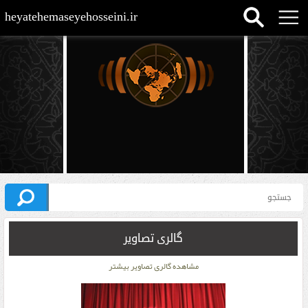
heyatehemaseyehosseini.ir
گالری تصاویر
مشاهده گالری تصاویر بیشتر