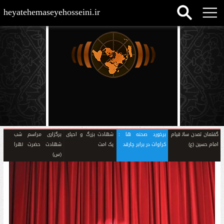
heyatehemaseyehosseini.ir
گفتمان تمدن ساز قیام
برخورد صحنه ها :
شهادت بزرگ و احیای
برگزاری مراسم شب
امام حسین (ع)
کراوات در برابر چارقد
یک امت
شهادت حضرت زهرا
(س)