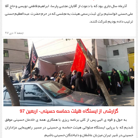
آذرماه سال جاری بود که با دعوت از آقایان مجتبی پارسا، ابراهیم فاطمی نویسی و حاج آقا
علی حسنی خواستیم برای ثبت رسمی هیئت به مجلسی که در حرم حضرت عبدالعظیم حسنی
ترتیب داده بودیم شرکت کنند.
جمعه ۷ دی ۹۷
گزارشی از ایستگاه هیئت حماسه حسینی- اربعین 97
به حول و قوه ی الهی پس از کلی برنامه ریزی با همکاری همه ی خادمان حسینی موفق
شدیم که با برپایی ایستگاه صلواتی هیئت حماسه ی حسینی در مسیر راهپیمایی عزاداران
حسینی در شهر تهران میزبان عاشقان و دلباختگان حسینی باشیم.