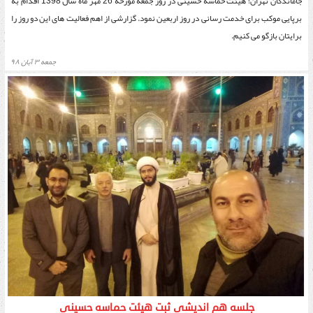
جاماندگان تهران؛ هیئت حماسه حسینی در روز جمعه مورخه 26 مهر ماه سال 1398 اقدام به
برپایی موکب برای خدمت رسانی در روز اربعین نمود. گزارشی از اهم فعالیت های این دو روز را
برایتان بازگو می کنیم.
جمعه ۳ آبان ۹۸
جلسه هم اندیشی ثبت هیئت حماسه حسینی