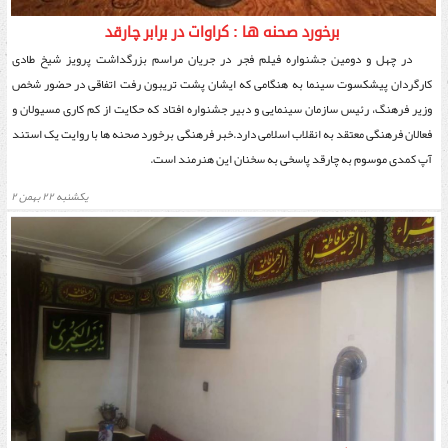
برخورد صحنه ها : کراوات در برابر چارقد
در چهل و دومین جشنواره فیلم فجر در جریان مراسم بزرگداشت پرویز شیخ طادی
کارگردان پیشکسوت سینما به هنگامی که ایشان پشت تریبون رفت اتفاقی در حضور شخص
وزیر فرهنگ، رئیس سازمان سینمایی و دبیر جشنواره افتاد که حکایت از کم کاری مسیولان و
فعالان فرهنگی معتقد به انقلاب اسلامی دارد.خبر فرهنگی برخورد صحنه ها با روایت یک استند
آپ کمدی موسوم به چارقد پاسخی به سخنان این هنرمند است.
يكشنبه ۲۲ بهمن ۲