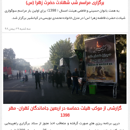
برگزاری مراسم شب شهادت حضرت زهرا (س)
به همت بانوان حسینی و فاطمی هیئت امسال ( 1398) برای اولین بار مراسم سوگواری
شهادت حضرت فاطمه زهرا (س) در منزل خانواده محمدی نویسی در کیانشهر برگزار شد.
سه شنبه ۲۹ بهمن ۹۸
گزارشی از موکب هیئت حماسه در اربعین جاماندگان تهران- مهر
1398
درپی برنامه ریزی های صورت گرفته و متعاقب اخذ مجوز از ستاد برگزاری راهپیمایی